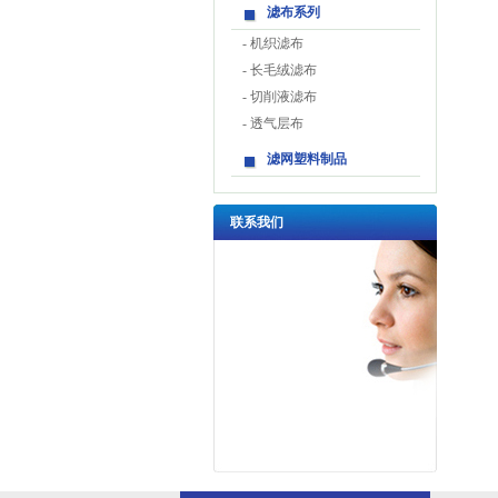
滤布系列
-
机织滤布
-
长毛绒滤布
-
切削液滤布
-
透气层布
滤网塑料制品
联系我们
地址：杭州经济技术开发区之