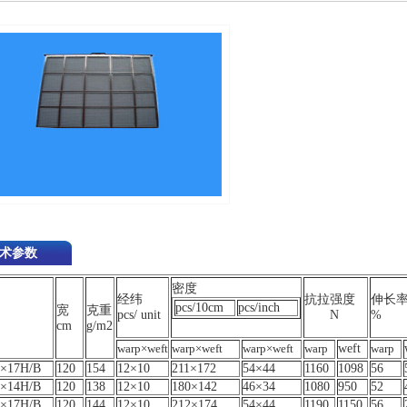
术参数
密度
经纬
抗拉强度
伸长
pcs/10cm
pcs/inch
宽
克重
pcs/ unit
N
%
cm
g/m2
warp×weft
warp×weft
warp×weft
warp
weft
warp
×17H/B
120
154
12×10
211×172
54×44
1160
1098
56
×14H/B
120
138
12×10
180×142
46×34
1080
950
52
×17H/B
120
144
12×10
212×174
54×44
1190
1150
56