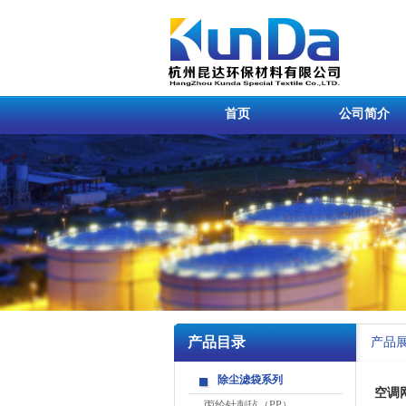
首页
公司简介
产品目录
产品
除尘滤袋系列
空调
-
丙纶针刺毡（PP）