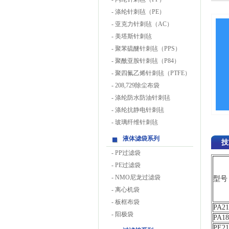
-
涤纶针刺毡（PE）
-
亚克力针刺毡（AC）
-
美塔斯针刺毡
-
聚苯硫醚针刺毡（PPS）
-
聚酰亚胺针刺毡（P84）
-
聚四氟乙烯针刺毡（PTFE）
-
208,729除尘布袋
-
涤纶防水防油针刺毡
-
涤纶抗静电针刺毡
-
玻璃纤维针刺毡
液体滤袋系列
技
-
PP过滤袋
-
PE过滤袋
-
NMO尼龙过滤袋
型号
-
离心机袋
-
板框布袋
PA21
-
阳极袋
PA18
PE21