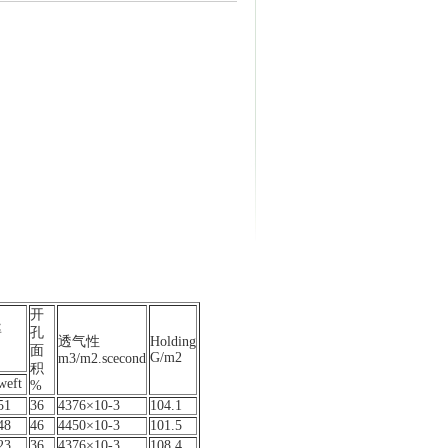
开
率
孔
透气性
Holding
面
G/m2
m3/m2.scecond
积
weft
%
51
36
4376×10-3
104.1
48
46
4450×10-3
101.5
23
36
4376×10-3
108.4