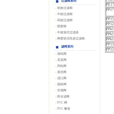
过滤棉系列
PE17
-
初效过滤棉
PP17
-
中效过滤棉
PP1
-
高效过滤棉
PP12
-
喷胶棉
PPk1
-
中效袋式过滤器
PPk1
-
蜂窝状活性炭过滤棉
PPk1
PP13
滤网系列
PP12
-
涤纶网
-
尼龙网
-
丙纶网
-
蚕丝网
-
进口网
-
面粉网
-
空调网
-
防水滤网
-
PVC 网
-
PVC 餐垫