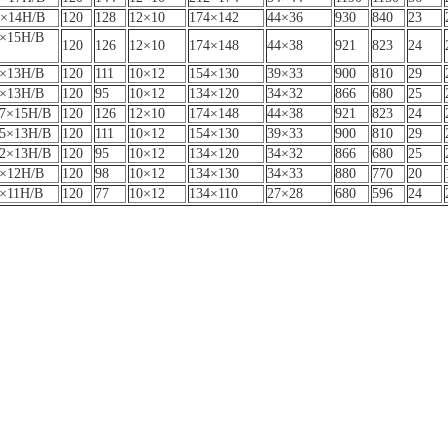
×14H/B
120
128
12×10
174×142
44×36
930
840
23
×15H/B
120
126
12×10
174×148
44×38
921
823
24
5×13H/B
120
111
10×12
154×130
39×33
900
810
29
×13H/B
120
95
10×12
134×120
34×32
866
680
25
7×15H/B
120
126
12×10
174×148
44×38
921
823
24
5×13H/B
120
111
10×12
154×130
39×33
900
810
29
2×13H/B
120
95
10×12
134×120
34×32
866
680
25
×12H/B
120
98
10×12
134×130
34×33
880
770
20
×11H/B
120
77
10×12
134×110
27×28
680
596
24