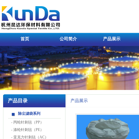
首页
公司简介
产品展示
产品目录
产品展示
除尘滤袋系列
-
丙纶针刺毡（PP）
-
涤纶针刺毡（PE）
-
亚克力针刺毡（AC）