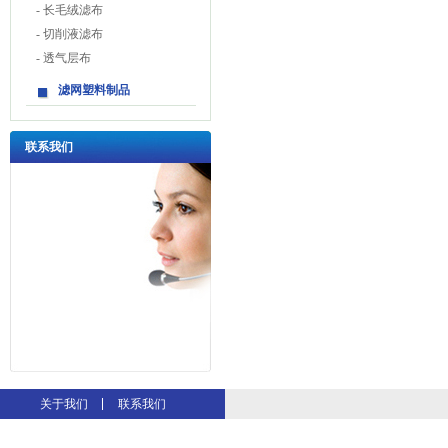
-
长毛绒滤布
-
切削液滤布
-
透气层布
滤网塑料制品
联系我们
地址：杭州经济技术开发区之
关于我们
联系我们
江铭楼322#
温岭同城游戏