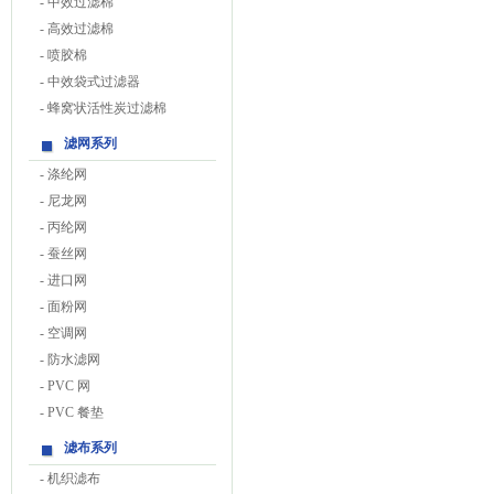
-
中效过滤棉
-
高效过滤棉
-
喷胶棉
-
中效袋式过滤器
-
蜂窝状活性炭过滤棉
滤网系列
-
涤纶网
-
尼龙网
-
丙纶网
-
蚕丝网
-
进口网
-
面粉网
-
空调网
-
防水滤网
-
PVC 网
-
PVC 餐垫
滤布系列
-
机织滤布