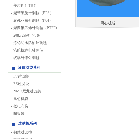
-
美塔斯针刺毡
-
聚苯硫醚针刺毡（PPS）
-
聚酰亚胺针刺毡（P84）
离心机袋
-
聚四氟乙烯针刺毡（PTFE）
-
208,729除尘布袋
-
涤纶防水防油针刺毡
-
涤纶抗静电针刺毡
-
玻璃纤维针刺毡
液体滤袋系列
-
PP过滤袋
-
PE过滤袋
-
NMO尼龙过滤袋
-
离心机袋
-
板框布袋
-
阳极袋
过滤棉系列
-
初效过滤棉