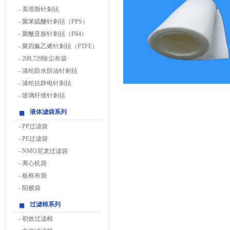
-
美塔斯针刺毡
-
聚苯硫醚针刺毡（PPS）
-
聚酰亚胺针刺毡（P84）
-
聚四氟乙烯针刺毡（PTFE）
-
208,729除尘布袋
-
涤纶防水防油针刺毡
-
涤纶抗静电针刺毡
-
玻璃纤维针刺毡
液体滤袋系列
-
PP过滤袋
-
PE过滤袋
-
NMO尼龙过滤袋
-
离心机袋
-
板框布袋
-
阳极袋
过滤棉系列
-
初效过滤棉