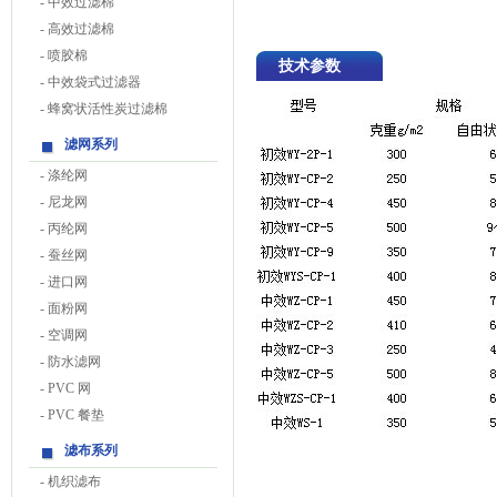
-
中效过滤棉
-
高效过滤棉
-
喷胶棉
技术参数
-
中效袋式过滤器
-
蜂窝状活性炭过滤棉
滤网系列
-
涤纶网
-
尼龙网
-
丙纶网
-
蚕丝网
-
进口网
-
面粉网
-
空调网
-
防水滤网
-
PVC 网
-
PVC 餐垫
滤布系列
-
机织滤布