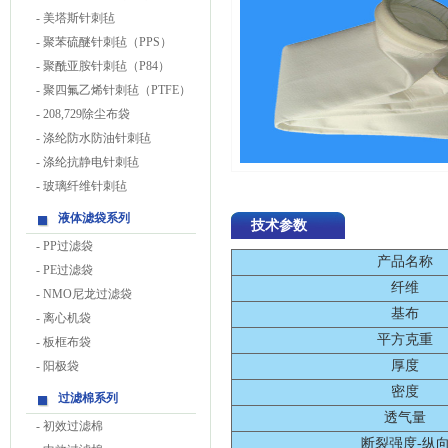
-
美塔斯针刺毡
-
聚苯硫醚针刺毡（PPS）
-
聚酰亚胺针刺毡（P84）
-
聚四氟乙烯针刺毡（PTFE）
-
208,729除尘布袋
-
涤纶防水防油针刺毡
-
涤纶抗静电针刺毡
-
玻璃纤维针刺毡
液体滤袋系列
技术参数
-
PP过滤袋
产品名称
-
PE过滤袋
纤维
-
NMO尼龙过滤袋
基布
-
离心机袋
平方克重
-
板框布袋
厚度
-
阳极袋
密度
过滤棉系列
透气量
-
初效过滤棉
断裂强度-纵