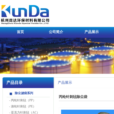
首页
公司简介
产品展示
产品目录
产品展示
除尘滤袋系列
丙纶针刺毡除尘袋
-
丙纶针刺毡（PP）
-
涤纶针刺毡（PE）
-
亚克力针刺毡（AC）