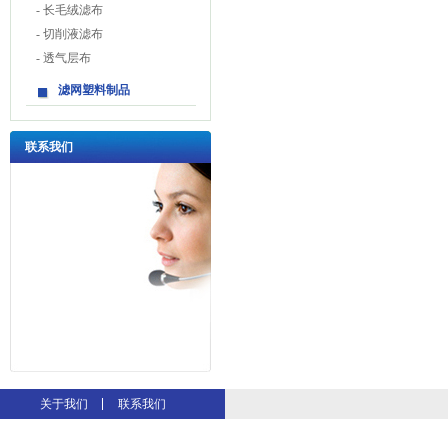
-
长毛绒滤布
-
切削液滤布
-
透气层布
滤网塑料制品
联系我们
地址：杭州经济技术开发区之
关于我们
联系我们
江铭楼322#
温岭同城游戏