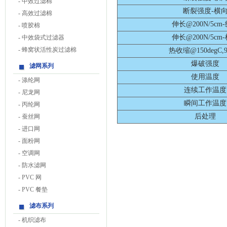
-
中效过滤棉
断裂强度-横
-
高效过滤棉
伸长@200N/5cm
-
喷胶棉
伸长@200N/5cm
-
中效袋式过滤器
-
蜂窝状活性炭过滤棉
热收缩@150degC,9
爆破强度
滤网系列
使用温度
-
涤纶网
连续工作温度
-
尼龙网
瞬间工作温度
-
丙纶网
后处理
-
蚕丝网
-
进口网
-
面粉网
-
空调网
-
防水滤网
-
PVC 网
-
PVC 餐垫
滤布系列
-
机织滤布